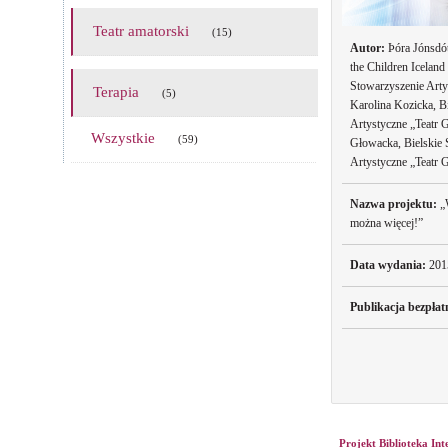
Teatr amatorski
(15)
Autor:
Þóra Jónsdót
the Children Iceland
Stowarzyszenie Arty
Terapia
(5)
Karolina Kozicka, B
Artystyczne „Teatr 
Wszystkie
(59)
Głowacka, Bielskie 
Artystyczne „Teatr 
Nazwa projektu:
„
można więcej!”
Data wydania:
201
Publikacja bezpłat
Projekt Biblioteka In