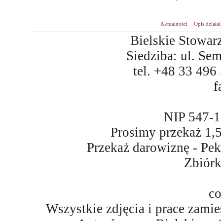
Aktualności
Opis działa
Bielskie Stowar
Siedziba: ul. Se
tel. +48 33 496
f
NIP 547-
Prosimy przekaż 1
Przekaż darowiznę - Pe
Zbiór
co
Wszystkie zdjęcia i prace zami