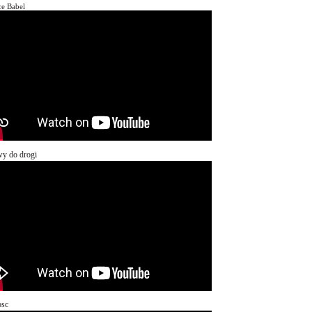
ce Babel
y do drogi
osc