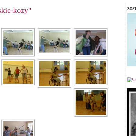
skie-kozy"
ZOS