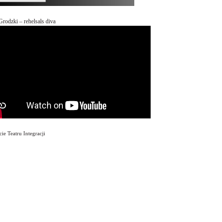
Grodzki – rehelsals diva
ie Teatru Integracji