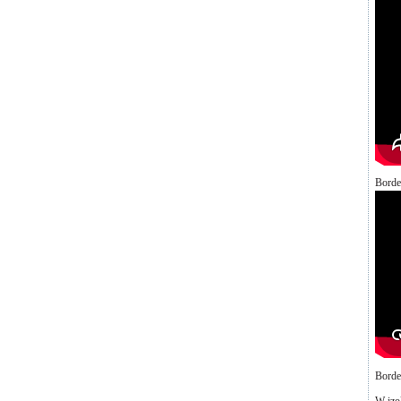
Borde
Borde
W izol