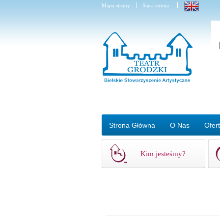
Mapa strony
Stara strona
Strona Główna
O Nas
Ofer
Kim jesteśmy?