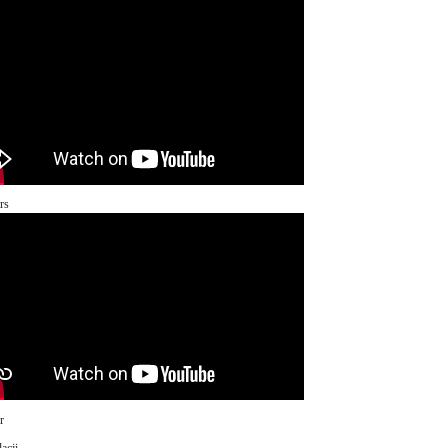
rs
r
acji