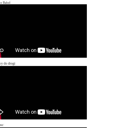
ce Babel
y do drogi
osc