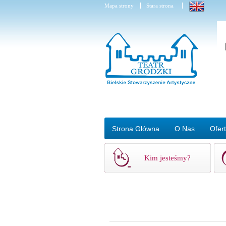
Mapa strony
Stara strona
Strona Główna
O Nas
Ofer
Kim jesteśmy?