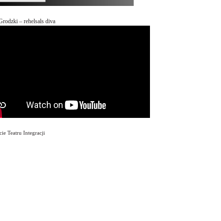
Grodzki – rehelsals diva
ie Teatru Integracji