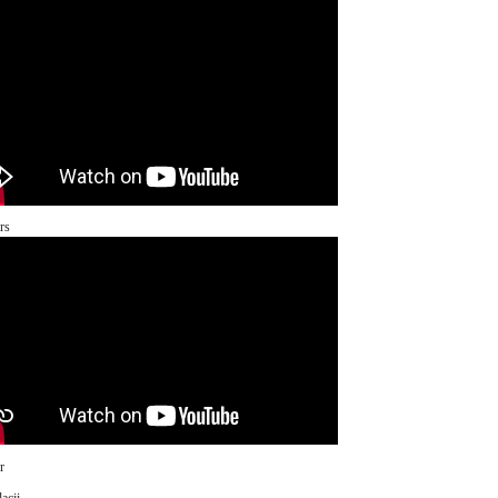
rs
r
acji