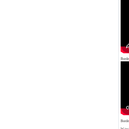
Borde
Borde
W izol