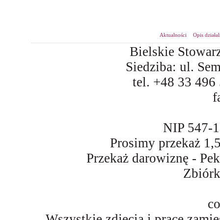
Aktualności
Opis działa
Bielskie Stowar
Siedziba: ul. Se
tel. +48 33 496
f
NIP 547-
Prosimy przekaż 1
Przekaż darowiznę - Pe
Zbiór
co
Wszystkie zdjęcia i prace zami