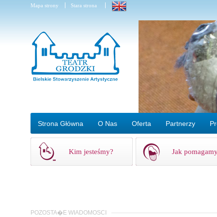
Mapa strony
Stara strona
Strona Główna
O Nas
Oferta
Partnerzy
Pr
Kim jesteśmy?
Jak pomagam
POZOSTA�E WIADOMOSCI