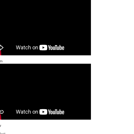
rs
r
acji