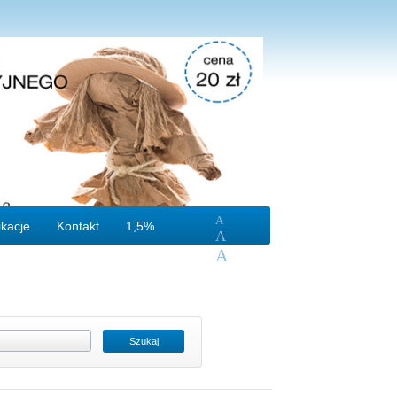
A
ikacje
Kontakt
1,5%
A
A