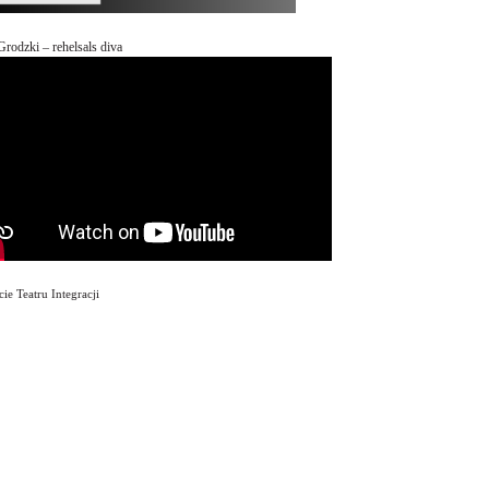
Grodzki – rehelsals diva
ie Teatru Integracji