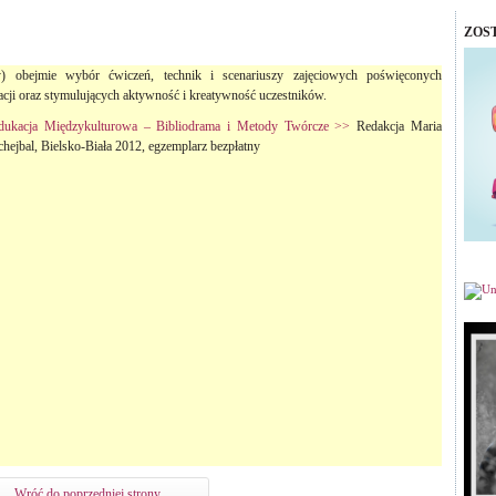
ZOS
zy) obejmie wybór ćwiczeń, technik i scenariuszy zajęciowych poświęconych
ji oraz stymulujących aktywność i kreatywność uczestników.
dukacja Międzykulturowa – Bibliodrama i Metody Twórcze >>
Redakcja Maria
chejbal, Bielsko-Biała 2012, egzemplarz bezpłatny
Wróć do poprzedniej strony