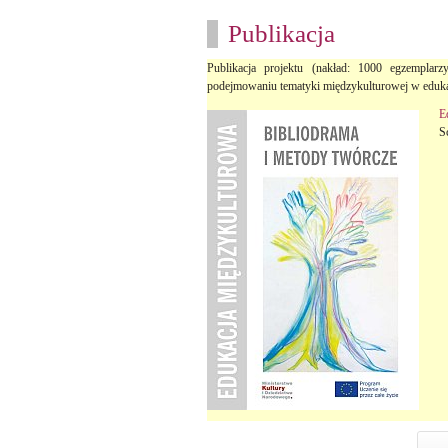
Publikacja
Publikacja projektu (nakład: 1000 egzemplar
podejmowaniu tematyki międzykulturowej w edukac
E
S