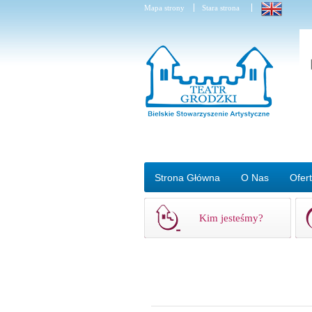
Mapa strony
Stara strona
Strona Główna
O Nas
Ofer
Kim jesteśmy?