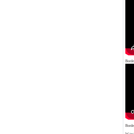
Borde
Borde
W izol