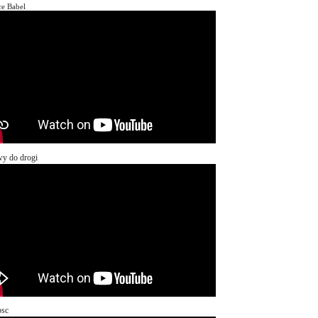
ce Babel
y do drogi
osc